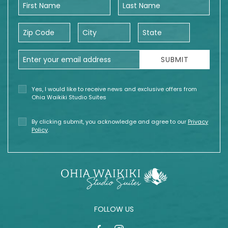
First Name
Last Name
Zip Code
City
State
Email Address
SUBMIT
Yes, I would like to receive news and exclusive offers from
Ohia Waikiki Studio Suites
By clicking submit, you acknowledge and agree to our
Privacy
Policy
.
FOLLOW US